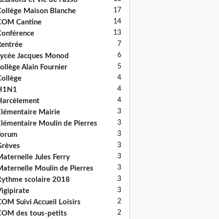
17
ollège Maison Blanche
14
COM Cantine
13
onférence
7
entrée
6
ycée Jacques Monod
5
ollège Alain Fournier
4
ollège
4
H1N1
4
Harcèlement
3
lémentaire Mairie
3
lémentaire Moulin de Pierres
3
Forum
3
Grèves
3
aternelle Jules Ferry
3
aternelle Moulin de Pierres
3
ythme scolaire 2018
3
igipirate
2
OM Suivi Accueil Loisirs
2
OM des tous-petits