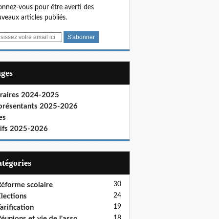
nnez-vous pour être averti des
veaux articles publiés.
ages
raires 2024-2025
présentants 2025-2026
es
rifs 2025-2026
Catégories
30
éforme scolaire
24
lections
19
arification
18
éunions et vie de l'asso