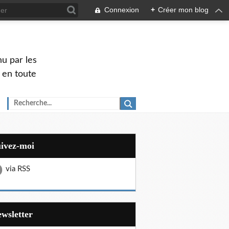
Connexion
+
Créer mon blog
u par les
 en toute
uivez-moi
via RSS
Newsletter