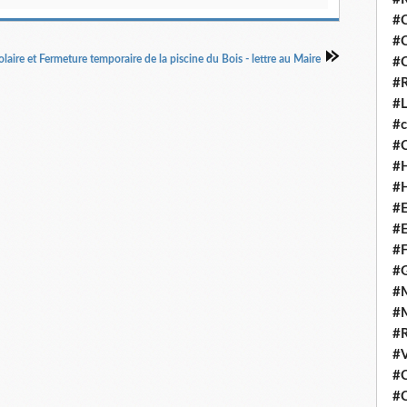
#C
#
laire et Fermeture temporaire de la piscine du Bois - lettre au Maire
#C
#R
#L
#c
#C
#
#
#E
#E
#
#
#M
#M
#R
#V
#C
#C