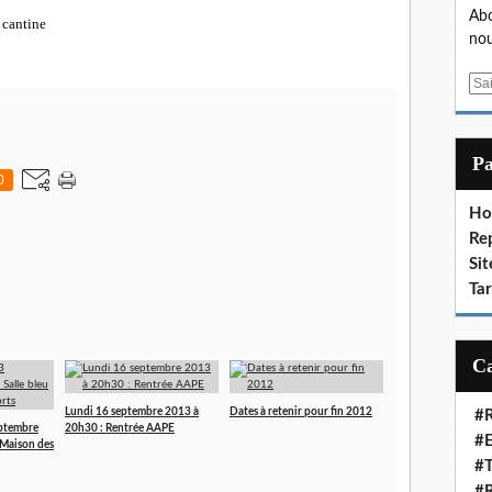
Abo
cantine
nou
E
m
a
i
P
l
0
Ho
Re
Sit
Ta
Lundi 16 septembre 2013 à
Dates à retenir pour fin 2012
#R
eptembre
20h30 : Rentrée AAPE
#E
a Maison des
#T
#R