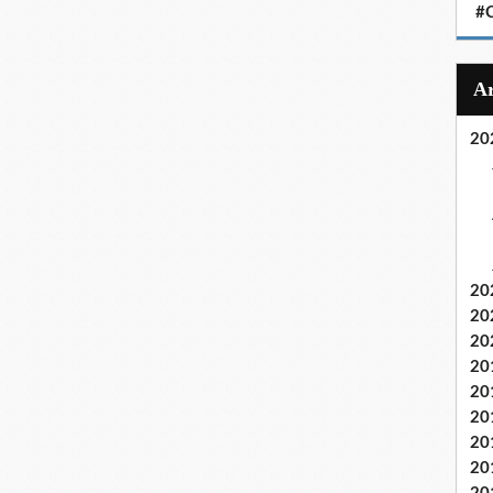
#C
20
20
20
20
20
20
20
20
20