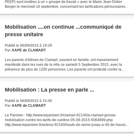
PEEP) sont invitées à un « groupe de travail » avec le Maire Jean-Didier
Berger le mercredi 16 septembre, concernant les tarifications périscolaires. Il
y sera demandé unitairement...
Mobilisation ....on continue ...communiqué de
presse unitaire
Publié le 06/09/2015 à 19:29
Par
AAPE de CLAMART
Les parents d’élèves de Clamart, souvent en famille, ont massivement
manifesté dans les rues de la ville ce samedi 5 Septembre 2015, avec la
présence de plus de 1200 personnes. Les parents ont protesté contre la
hausse de 40% des tarifs périscolaires...
Mobilisation : La presse en parle ...
Publié le 06/09/2015 à 15:45
Par
AAPE de CLAMART
Le Parisien : http://www.leparisien.fr/clamart-92140/a-clamart-grosse-
mobilisation-contre-les-tarifs-de-cantine-05-09-2015-5064899.php
http://www.leparisien.fr/antony-92160/hauts-de-seine-jusqu-a-40-de-hausse-
dans-les-cantines-scolaires-30-08-2015-5047571.php...