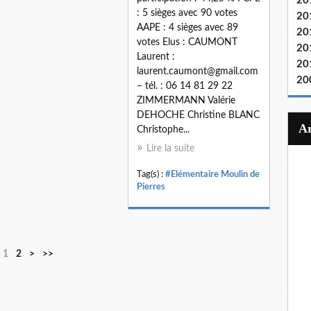
20
: 5 sièges avec 90 votes
20
AAPE : 4 sièges avec 89
20
votes Elus : CAUMONT
20
Laurent :
20
laurent.caumont@gmail.com
20
– tél. : 06 14 81 29 22
ZIMMERMANN Valérie
DEHOCHE Christine BLANC
Christophe...
Lire la suite
Tag(s) :
#Elémentaire Moulin de
Pierres
1
2
>
>>