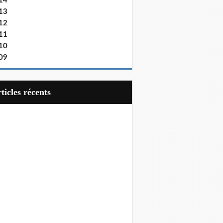
14
13
12
11
10
09
articles récents