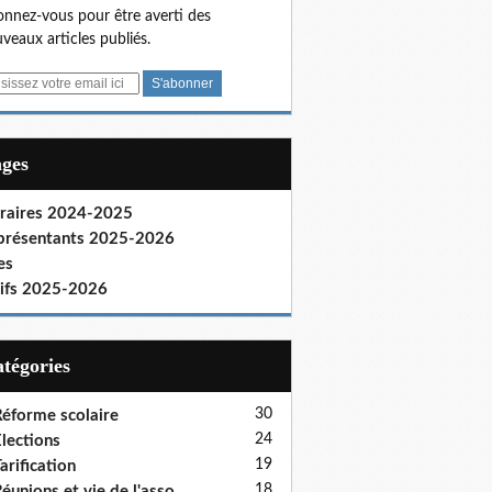
nnez-vous pour être averti des
veaux articles publiés.
ages
raires 2024-2025
présentants 2025-2026
es
rifs 2025-2026
Catégories
30
éforme scolaire
24
lections
19
arification
18
éunions et vie de l'asso