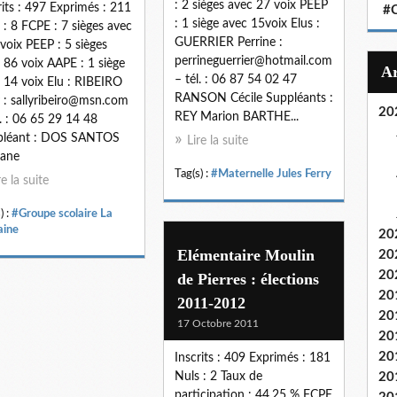
: 2 sièges avec 27 voix PEEP
rits : 497 Exprimés : 211
#C
: 1 siège avec 15voix Elus :
 : 8 FCPE : 7 sièges avec
GUERRIER Perrine :
voix PEEP : 5 sièges
perrineguerrier@hotmail.com
 86 voix AAPE : 1 siège
– tél. : 06 87 54 02 47
 14 voix Elu : RIBEIRO
RANSON Cécile Suppléants :
y : sallyribeiro@msn.com
20
REY Marion BARTHE...
l. : 06 65 29 14 48
pléant : DOS SANTOS
Lire la suite
iane
Tag(s) :
#Maternelle Jules Ferry
re la suite
) :
#Groupe scolaire La
aine
20
Elémentaire Moulin
20
20
de Pierres : élections
20
2011-2012
20
17 Octobre 2011
20
20
Inscrits : 409 Exprimés : 181
Nuls : 2 Taux de
20
participation : 44,25 % FCPE