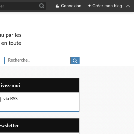
Connexion
+
Créer mon blog
u par les
 en toute
uivez-moi
via RSS
Newsletter