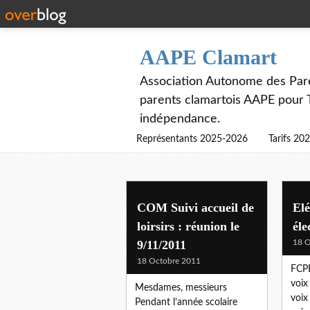
AAPE Clamart
Association Autonome des Paren
parents clamartois AAPE pour
indépendance.
Représentants 2025-2026
Tarifs 20
COM Suivi accueil de
Elé
loirsirs : réunion le
éle
9/11/2011
18 O
18 Octobre 2011
FCPE
voix
Mesdames, messieurs
voix
Pendant l’année scolaire