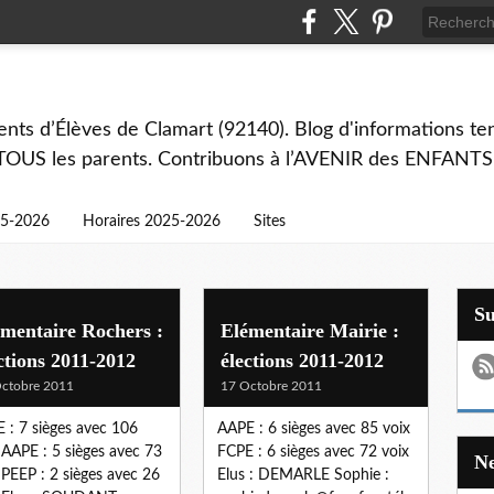
ts d’Élèves de Clamart (92140). Blog d'informations ten
 TOUS les parents. Contribuons à l’AVENIR des ENFANTS
25-2026
Horaires 2025-2026
Sites
S
mentaire Rochers :
Elémentaire Mairie :
ctions 2011-2012
élections 2011-2012
ctobre 2011
17 Octobre 2011
 : 7 sièges avec 106
AAPE : 6 sièges avec 85 voix
 AAPE : 5 sièges avec 73
FCPE : 6 sièges avec 72 voix
 PEEP : 2 sièges avec 26
Elus : DEMARLE Sophie :