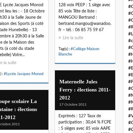
E Lycée Jacques Monod
128 voix PEEP : 1 siège avec
#C
nt lieu les : - 18 Octobre
85 voix Tête de liste :
#
h30 à la Salle Jaune de
MANGOU Bertrand :
#C
aison des Sports (à coté
bertrand.mangou@wanadoo.
#R
tade Hunebelle) - 13
fr – tél. : 06 85 75 59 67
#L
mbre à 20h30 à la Salle
Lire la suite
#c
e de la Maison des
#C
ts (à coté du stade
Tag(s) :
#Collège Maison
#
Blanche
belle) Votre...
#
re la suite
#E
) :
#Lycée Jacques Monod
#E
Maternelle Jules
#
#
Ferry : élections 2011-
#M
2012
upe scolaire La
#M
17 Octobre 2011
taine : élections
#R
#V
Exprimés : 127 Taux de
11-2012
participation : 30,64 % FCPE
#C
ctobre 2011
: 5 sièges avec 85 voix AAPE
#C