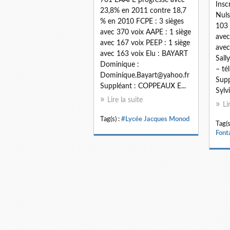
Insc
23,8% en 2011 contre 18,7
Nuls
% en 2010 FCPE : 3 sièges
103 
avec 370 voix AAPE : 1 siège
avec
avec 167 voix PEEP : 1 siège
avec
avec 163 voix Elu : BAYART
Sall
Dominique :
– té
Dominique.Bayart@yahoo.fr
Sup
Suppléant : COPPEAUX E...
Sylv
Lire la suite
Li
Tag(s) :
#Lycée Jacques Monod
Tag(s
Font