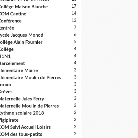
17
ollège Maison Blanche
14
COM Cantine
13
onférence
7
entrée
6
ycée Jacques Monod
5
ollège Alain Fournier
4
ollège
4
H1N1
4
Harcèlement
3
lémentaire Mairie
3
lémentaire Moulin de Pierres
3
Forum
3
Grèves
3
aternelle Jules Ferry
3
aternelle Moulin de Pierres
3
ythme scolaire 2018
3
igipirate
2
OM Suivi Accueil Loisirs
2
OM des tous-petits