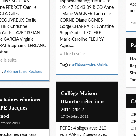
x Elus : SOUDANT
sophiedemarle@free.fr – tél.
Abo
ine PERROT Camille
: 01 47 36 43 09 RICO Anne
nou
LA Gilles
–Marie WAGNER Laurence
ECOUVREUX Emilie
CORNE Diane GOMES
E
IER Christine
Gorge CHARRAIRE Christine
m
léants : AVEDISSIAN
Suppléants : LECLERE
a
le GARCIA Virginie
Marie-Caroline FLEURY
i
P
RAT Stéphanie LEBLANC
Agnès...
l
tine...
Lire la suite
Ho
re la suite
Tag(s) :
#Elémentaire Mairie
Re
) :
#Elémentaire Rochers
Sit
Ta
Collège Maison
chaines réunions
Blanche : élections
PE Jacques
2011-2012
#R
nod
17 Octobre 2011
#E
ctobre 2011
FCPE : 4 sièges avec 210
#T
prochaines réunions
voix AAPE : 2 sièges avec
#R