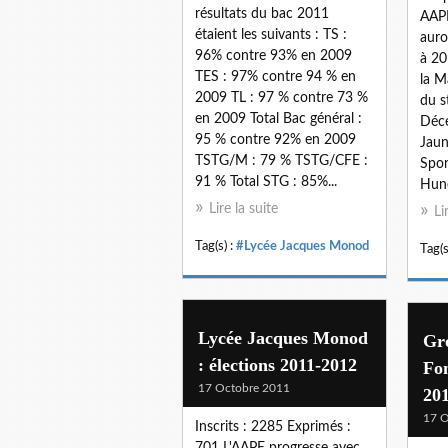
résultats du bac 2011
AAP
étaient les suivants : TS :
auro
96% contre 93% en 2009
à 20
TES : 97% contre 94 % en
la M
2009 TL : 97 % contre 73 %
du s
en 2009 Total Bac général :
Déce
95 % contre 92% en 2009
Jaun
TSTG/M : 79 % TSTG/CFE :
Spor
91 % Total STG : 85%...
Hune
Lire la suite
Li
Tag(s) :
#Lycée Jacques Monod
Tag(s
Lycée Jacques Monod
Gro
: élections 2011-2012
Fon
17 Octobre 2011
20
17 O
Inscrits : 2285 Exprimés :
701 L'AAPE progresse avec