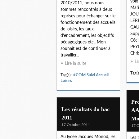
voi
2010/2011, nous nous
Mar
sommes rencontrés à deux
JOUG
reprises pour échanger sur le
LER
fonctionnement des accueils
GAUT
de loisirs, les taux
Supp
d’encadrement, les objectifs
Céci
pédagogiques etc.. Mon
PEY
souhait est de continuer à
Chris
travailler...
Li
Lire la suite
Tag(s
Tag(s) :
#COM Suivi Accueil
Loisirs
Pro
Les résultats du bac
AA
2011
Mo
17 Octobre 2011
17 O
Au lycée Jacques Monod, les
Les 