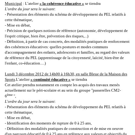
Municipal
: L’atelier
«
la cohérence éducative »
se tiendra
L'ordre du jour sera le suivant
:
- Présentation des éléments du schéma de développement du PEL relatifs à
cette thématique,
- Mise en débat,
- Précision de quelques notions de référence (autonomie, développement de
l'esprit critique, bien être, prévention des risques,...)
- Définition, à partir de cas concrets, des modalités pratiques de renforcement
des cohérences éducatives: quelles postures et modes communs
d'accompagnement des enfants, adolescents et familles, au regard des valeurs
de référence du PEL (apprentissage de la citoyenneté, laïcité, bien-être de
l'enfant, co-éducation.....)
Lundi 3 décembre 2012 de 14h00 à 16h30, en salle Bleue de la Maison des
Sports
.L’atelier
« continuité éducative »
se tiendra
Cet atelier prendra notamment en compte les acquis des travaux menés
actuellement sur le péri-scolaire et au sein du groupe "passerelles CM2-
ème
6
",
L'ordre du jour sera le suivant
:
- Présentation des éléments du schéma de développement du PEL relatifs à
cette thématique,
- Mise en débat,
- Identification des moments de rupture de 0 à 25 ans,
- Définition des modalités pratiques de construction et de mise en oeuvre
d'un parcours éducatif de 0 à 25 ans en reférence aux valeurs et objectifs du