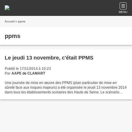
MENU
Accueil
» ppms
ppms
Le jeudi 13 novembre, c'était PPMS
Publié le 17/11/2014 à 10:23
Par
AAPE de CLAMART
Une journée de mise en œuvre des PPMS (plan particulier de mise en
sûreté face aux risques majeurs) a été organisée le jeudi 13 novembre 2014
dans tous les établissements scolaires des Hauts de Seine. Le scénario
privilégié cette année était "nuage toxique"....