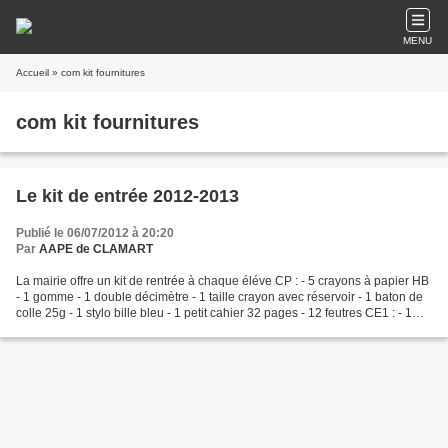
MENU
Accueil
» com kit fournitures
com kit fournitures
Le kit de entrée 2012-2013
Publié le 06/07/2012 à 20:20
Par
AAPE de CLAMART
La mairie offre un kit de rentrée à chaque éléve CP : - 5 crayons à papier HB
- 1 gomme - 1 double décimètre - 1 taille crayon avec réservoir - 1 baton de
colle 25g - 1 stylo bille bleu - 1 petit cahier 32 pages - 12 feutres CE1 : - 1
crayon à papier...