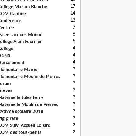
17
ollège Maison Blanche
14
COM Cantine
13
onférence
7
entrée
6
ycée Jacques Monod
5
ollège Alain Fournier
4
ollège
4
H1N1
4
Harcèlement
3
lémentaire Mairie
3
lémentaire Moulin de Pierres
3
Forum
3
Grèves
3
aternelle Jules Ferry
3
aternelle Moulin de Pierres
3
ythme scolaire 2018
3
igipirate
2
OM Suivi Accueil Loisirs
2
OM des tous-petits