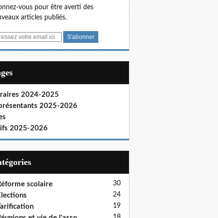
nnez-vous pour être averti des
veaux articles publiés.
ages
raires 2024-2025
présentants 2025-2026
es
rifs 2025-2026
Catégories
30
éforme scolaire
24
lections
19
arification
18
éunions et vie de l'asso