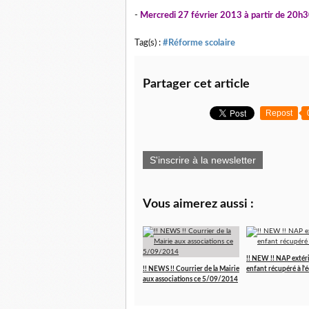
-
Mercredi 27 février 2013 à partir de 20h
Tag(s) :
#Réforme scolaire
Partager cet article
Repost
S'inscrire à la newsletter
Vous aimerez aussi :
!! NEW !! NAP extéri
!! NEWS !! Courrier de la Mairie
enfant récupéré à l'é
aux associations ce 5/09/2014