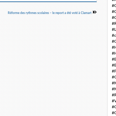
#C
#
Réforme des rythmes scolaires – le report a été voté à Clamart
#C
#R
#L
#c
#C
#
#
#E
#E
#
#
#M
#M
#R
#V
#C
#C