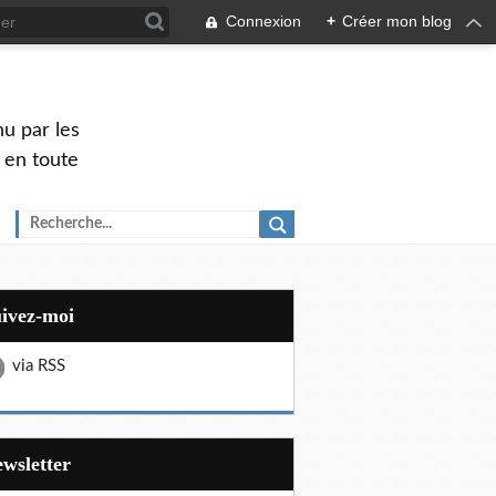
Connexion
+
Créer mon blog
u par les
 en toute
uivez-moi
via RSS
Newsletter