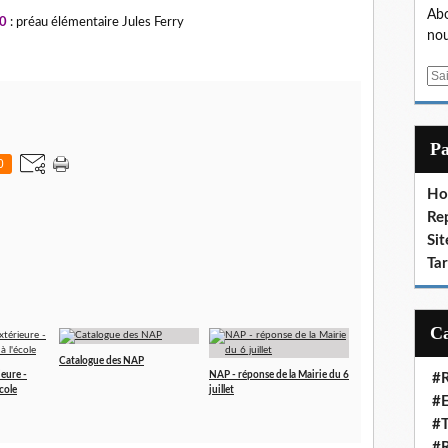
Abo
30
: préau élémentaire Jules Ferry
nou
E
m
a
i
P
l
0
Ho
Re
Sit
Ta
Catalogue des NAP
eure -
NAP - réponse de la Mairie du 6
#R
cole
juillet
#E
#T
#R