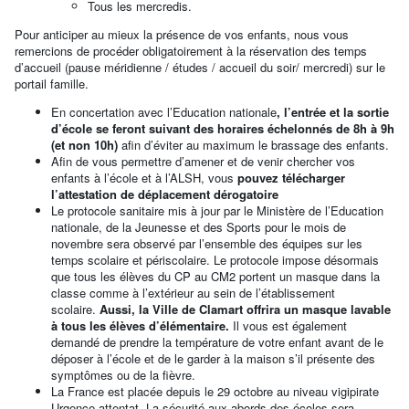
Tous les mercredis.
Pour anticiper au mieux la présence de vos enfants, nous vous
remercions de procéder obligatoirement à la réservation des temps
d’accueil (pause méridienne / études / accueil du soir/ mercredi) sur le
portail famille.
En concertation avec l’Education nationale
, l’entrée et la sortie
d’école se feront suivant des horaires échelonnés de 8h à 9h
(et non 10h)
afin d’éviter au maximum le brassage des enfants.
Afin de vous permettre d’amener et de venir chercher vos
enfants à l’école et à l’ALSH, vous
pouvez télécharger
l’attestation de déplacement dérogatoire
Le protocole sanitaire mis à jour par le Ministère de l’Education
nationale, de la Jeunesse et des Sports pour le mois de
novembre sera observé par l’ensemble des équipes sur les
temps scolaire et périscolaire. Le protocole impose désormais
que tous les élèves du CP au CM2 portent un masque dans la
classe comme à l’extérieur au sein de l’établissement
scolaire.
Aussi, la Ville de Clamart offrira un masque lavable
à tous les élèves d’élémentaire.
Il vous est également
demandé de prendre la température de votre enfant avant de le
déposer à l’école et de le garder à la maison s’il présente des
symptômes ou de la fièvre.
La France est placée depuis le 29 octobre au niveau vigipirate
Urgence attentat. La sécurité aux abords des écoles sera